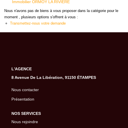
Immobilier ORMOY LA RIVIERE
Gestion De Votre Bien
Nous n'avons pas de biens à vous proposer dans la catégorie pour le
Extranet
moment , plusieurs options s'offrent à vous :
Transmettez-nous votre demande
SYNDIC
Nos Services Syndic
Extranet
L'AGENCE
CONSEIL
8 Avenue De La Libération, 91150 ÉTAMPES
Nous contacter
NOTRE AGENCE
Présentation
CONTACT
NOS SERVICES
Nous rejoindre