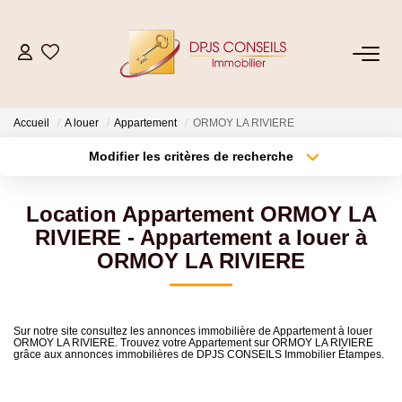
NOS BIENS
Accueil
A louer
Appartement
ORMOY LA RIVIERE
Acheter
Modifier les critères de recherche
Louer
Type de transaction
Localisation
Acheter
Localisation
Location Appartement ORMOY LA
Type de bien
ESTIMER
Sélectionnez...
Surface min
RIVIERE - Appartement a louer à
ORMOY LA RIVIERE
Plus de critères
Budget max
VENDRE
Créer une alerte
Sur notre site consultez les annonces immobilière de Appartement à louer
GESTION LOCATIVE
ORMOY LA RIVIERE. Trouvez votre Appartement sur ORMOY LA RIVIERE
grâce aux annonces immobilières de DPJS CONSEILS Immobilier Étampes.
Location De Votre Bien