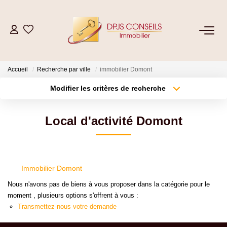
NOS BIENS
Accueil
Recherche par ville
immobilier Domont
Acheter
Modifier les critères de recherche
Louer
Type de transaction
Localisation
Acheter
Localisation
Local d'activité Domont
Type de bien
ESTIMER
Sélectionnez...
Surface min
Plus de critères
Budget max
VENDRE
Immobilier Domont
Créer une alerte
Nous n'avons pas de biens à vous proposer dans la catégorie pour le
GESTION LOCATIVE
moment , plusieurs options s'offrent à vous :
Transmettez-nous votre demande
Location De Votre Bien