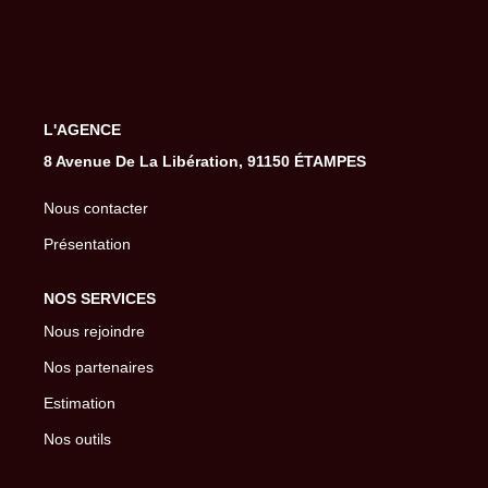
Gestion De Votre Bien
Extranet
SYNDIC
L'AGENCE
8 Avenue De La Libération, 91150 ÉTAMPES
Nos Services Syndic
Nous contacter
Extranet
Présentation
CONSEIL
NOS SERVICES
Nous rejoindre
NOTRE AGENCE
Nos partenaires
Estimation
CONTACT
Nos outils