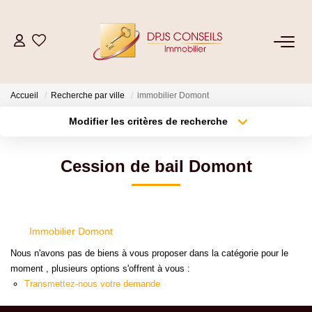
NOS BIENS
Accueil
Recherche par ville
immobilier Domont
Acheter
Modifier les critères de recherche
Louer
Type de transaction
Localisation
Acheter
Localisation
Cession de bail Domont
Type de bien
ESTIMER
Sélectionnez...
Surface min
Plus de critères
Budget max
VENDRE
Immobilier Domont
Créer une alerte
Nous n'avons pas de biens à vous proposer dans la catégorie pour le
GESTION LOCATIVE
moment , plusieurs options s'offrent à vous :
Transmettez-nous votre demande
Location De Votre Bien