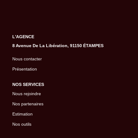
Gestion De Votre Bien
Extranet
SYNDIC
L'AGENCE
8 Avenue De La Libération, 91150 ÉTAMPES
Nos Services Syndic
Nous contacter
Extranet
Présentation
CONSEIL
NOS SERVICES
Nous rejoindre
NOTRE AGENCE
Nos partenaires
Estimation
CONTACT
Nos outils