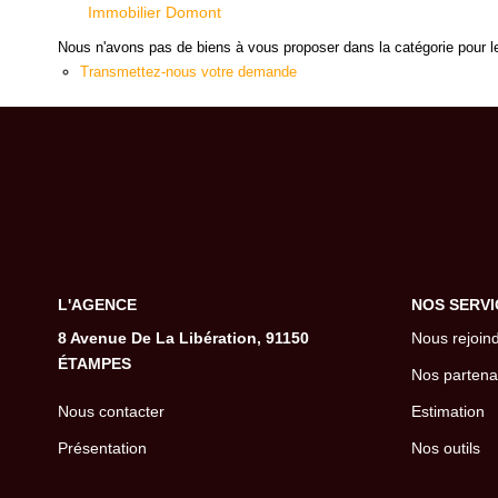
Immobilier Domont
Nous n'avons pas de biens à vous proposer dans la catégorie pour le
Transmettez-nous votre demande
L'AGENCE
NOS SERVI
8 Avenue De La Libération, 91150
Nous rejoin
ÉTAMPES
Nos partena
Nous contacter
Estimation
Présentation
Nos outils