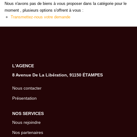
Gestion De Votre Bien
Nous n'avons pas de biens à vous proposer dans la catégorie pour le
moment , plusieurs options s'offrent à vous :
Extranet
Transmettez-nous votre demande
SYNDIC
Nos Services Syndic
Extranet
L'AGENCE
8 Avenue De La Libération, 91150 ÉTAMPES
CONSEIL
Nous contacter
Présentation
NOTRE AGENCE
NOS SERVICES
CONTACT
Nous rejoindre
Nos partenaires