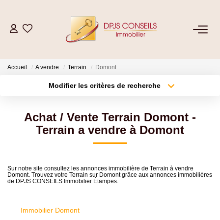
NOS BIENS
Accueil
A vendre
Terrain
Domont
Acheter
Modifier les critères de recherche
Louer
Type de transaction
Localisation
Acheter
Localisation
Achat / Vente Terrain Domont -
Type de bien
ESTIMER
Sélectionnez...
Surface min
Terrain a vendre à Domont
Plus de critères
Budget max
VENDRE
Sur notre site consultez les annonces immobilière de Terrain à vendre
Domont. Trouvez votre Terrain sur Domont grâce aux annonces immobilières
Créer une alerte
de DPJS CONSEILS Immobilier Étampes.
GESTION LOCATIVE
Location De Votre Bien
Immobilier Domont