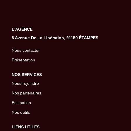
Gestion De Votre Bien
Extranet
L'AGENCE
SYNDIC
8 Avenue De La Libération, 91150 ÉTAMPES
Nos Services Syndic
Nous contacter
Extranet
Présentation
NOS SERVICES
CONSEIL
Nous rejoindre
Nos partenaires
NOTRE AGENCE
Estimation
CONTACT
Nos outils
LIENS UTILES