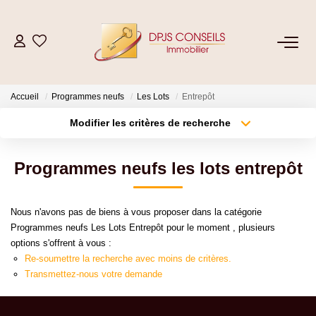
NOS BIENS
Accueil
Programmes neufs
Les Lots
Entrepôt
Acheter
Modifier les critères de recherche
Louer
Type de transaction
Localisation
Acheter
Localisation
Programmes neufs les lots entrepôt
Type de bien
ESTIMER
Sélectionnez...
Surface min
Nous n'avons pas de biens à vous proposer dans la catégorie
Plus de critères
Budget max
VENDRE
Programmes neufs Les Lots Entrepôt pour le moment , plusieurs
options s'offrent à vous :
Créer une alerte
Re-soumettre la recherche avec moins de critères.
GESTION LOCATIVE
Transmettez-nous votre demande
Location De Votre Bien