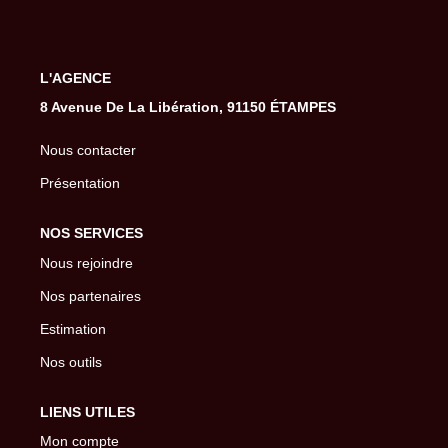
Gestion De Votre Bien
Extranet
L'AGENCE
8 Avenue De La Libération, 91150 ÉTAMPES
SYNDIC
Nous contacter
Nos Services Syndic
Présentation
Extranet
NOS SERVICES
CONSEIL
Nous rejoindre
Nos partenaires
NOTRE AGENCE
Estimation
Nos outils
CONTACT
LIENS UTILES
Mon compte