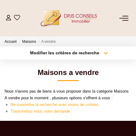
NOS BIENS
Accueil
Maisons
A vendre
Acheter
Modifier les critères de recherche
Louer
Type de transaction
Localisation
Acheter
Localisation
Maisons a vendre
Type de bien
ESTIMER
Sélectionnez...
Surface min
Nous n'avons pas de biens à vous proposer dans la catégorie Maisons
Plus de critères
Budget max
VENDRE
A vendre pour le moment , plusieurs options s'offrent à vous :
Re-soumettre la recherche avec moins de critères.
Créer une alerte
Transmettez-nous votre demande
GESTION LOCATIVE
Location De Votre Bien