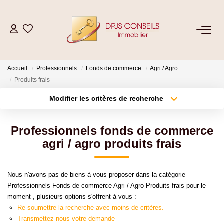
NOS BIENS
Accueil
Professionnels
Fonds de commerce
Agri / Agro
Acheter
Produits frais
Louer
Modifier les critères de recherche
Type de transaction
Localisation
Acheter
Localisation
ESTIMER
Professionnels fonds de commerce
Type de bien
Sélectionnez...
Surface min
agri / agro produits frais
VENDRE
Plus de critères
Budget max
Nous n'avons pas de biens à vous proposer dans la catégorie
GESTION LOCATIVE
Professionnels Fonds de commerce Agri / Agro Produits frais pour le
Créer une alerte
moment , plusieurs options s'offrent à vous :
Re-soumettre la recherche avec moins de critères.
Location De Votre Bien
Transmettez-nous votre demande