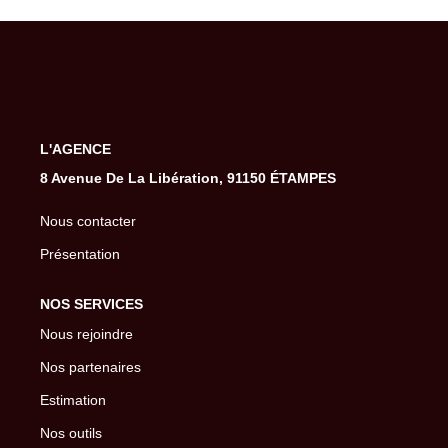
Gestion De Votre Bien
Extranet
SYNDIC
L'AGENCE
Nos Services Syndic
8 Avenue De La Libération, 91150 ÉTAMPES
Extranet
Nous contacter
Présentation
CONSEIL
NOS SERVICES
NOTRE AGENCE
Nous rejoindre
Nos partenaires
CONTACT
Estimation
Nos outils