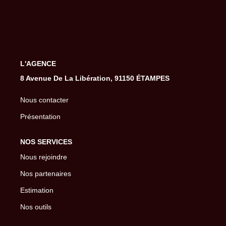
Gestion De Votre Bien
Extranet
SYNDIC
L'AGENCE
8 Avenue De La Libération, 91150 ÉTAMPES
Nos Services Syndic
Extranet
Nous contacter
Présentation
CONSEIL
NOS SERVICES
Nous rejoindre
NOTRE AGENCE
Nos partenaires
Estimation
CONTACT
Nos outils