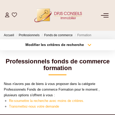
NOS BIENS
Accueil
Professionnels
Fonds de commerce
Formation
Acheter
Modifier les critères de recherche
Louer
Type de transaction
Localisation
Acheter
Localisation
Professionnels fonds de commerce
Type de bien
ESTIMER
Sélectionnez...
Surface min
formation
Plus de critères
Budget max
VENDRE
Nous n'avons pas de biens à vous proposer dans la catégorie
Professionnels Fonds de commerce Formation pour le moment ,
Créer une alerte
plusieurs options s'offrent à vous :
GESTION LOCATIVE
Re-soumettre la recherche avec moins de critères.
Transmettez-nous votre demande
Location De Votre Bien