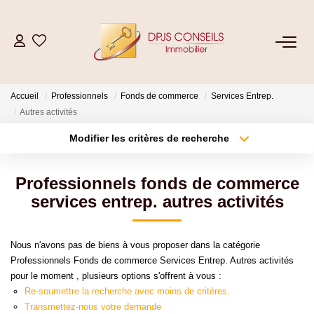
NOS BIENS
Accueil
Professionnels
Fonds de commerce
Services Entrep.
Acheter
Autres activités
Louer
Modifier les critères de recherche
Type de transaction
Localisation
Acheter
Localisation
ESTIMER
Professionnels fonds de commerce
Type de bien
Sélectionnez...
Surface min
services entrep. autres activités
VENDRE
Plus de critères
Budget max
Nous n'avons pas de biens à vous proposer dans la catégorie
GESTION LOCATIVE
Professionnels Fonds de commerce Services Entrep. Autres activités
Créer une alerte
pour le moment , plusieurs options s'offrent à vous :
Re-soumettre la recherche avec moins de critères.
Location De Votre Bien
Transmettez-nous votre demande