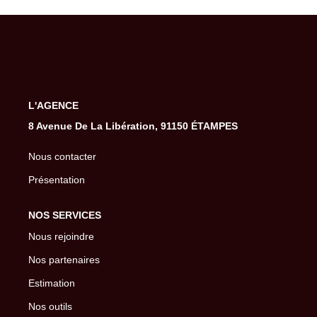
Gestion De Votre Bien
Extranet
SYNDIC
L'AGENCE
Nos Services Syndic
8 Avenue De La Libération, 91150 ÉTAMPES
Extranet
Nous contacter
Présentation
CONSEIL
NOS SERVICES
NOTRE AGENCE
Nous rejoindre
Nos partenaires
CONTACT
Estimation
Nos outils