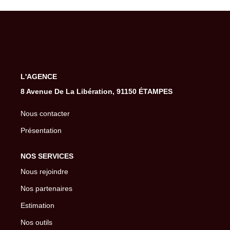
Gestion De Votre Bien
Extranet
SYNDIC
L'AGENCE
Nos Services Syndic
8 Avenue De La Libération, 91150 ÉTAMPES
Extranet
Nous contacter
Présentation
CONSEIL
NOS SERVICES
NOTRE AGENCE
Nous rejoindre
Nos partenaires
CONTACT
Estimation
Nos outils