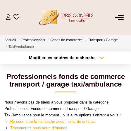
NOS BIENS
Accueil
Professionnels
Fonds de commerce
Transport / Garage
Acheter
Taxi/Ambulance
Louer
Modifier les critères de recherche
Type de transaction
Localisation
Acheter
Localisation
ESTIMER
Professionnels fonds de commerce
Type de bien
Sélectionnez...
Surface min
transport / garage taxi/ambulance
VENDRE
Plus de critères
Budget max
Nous n'avons pas de biens à vous proposer dans la catégorie
GESTION LOCATIVE
Professionnels Fonds de commerce Transport / Garage
Créer une alerte
Taxi/Ambulance pour le moment , plusieurs options s'offrent à vous :
Re-soumettre la recherche avec moins de critères.
Location De Votre Bien
Transmettez-nous votre demande