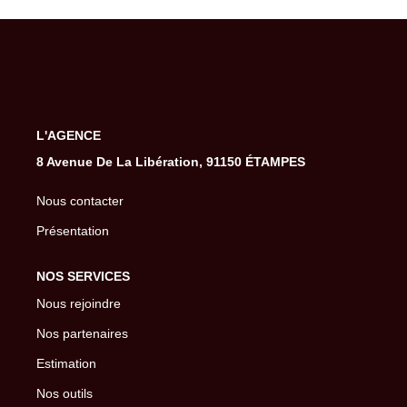
Gestion De Votre Bien
Extranet
SYNDIC
L'AGENCE
Nos Services Syndic
8 Avenue De La Libération, 91150 ÉTAMPES
Extranet
Nous contacter
Présentation
CONSEIL
NOS SERVICES
NOTRE AGENCE
Nous rejoindre
Nos partenaires
CONTACT
Estimation
Nos outils