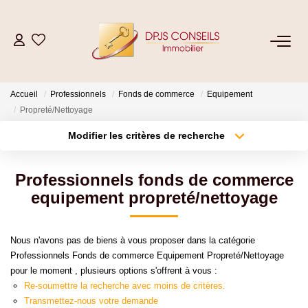
NOS BIENS
Accueil
Professionnels
Fonds de commerce
Equipement
Acheter
Propreté/Nettoyage
Louer
Modifier les critères de recherche
Type de transaction
Localisation
Acheter
Localisation
ESTIMER
Professionnels fonds de commerce
Type de bien
Sélectionnez...
Surface min
equipement propreté/nettoyage
VENDRE
Plus de critères
Budget max
Nous n'avons pas de biens à vous proposer dans la catégorie
GESTION LOCATIVE
Professionnels Fonds de commerce Equipement Propreté/Nettoyage
Créer une alerte
pour le moment , plusieurs options s'offrent à vous :
Re-soumettre la recherche avec moins de critères.
Location De Votre Bien
Transmettez-nous votre demande