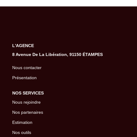
Gestion De Votre Bien
Extranet
SYNDIC
L'AGENCE
Nos Services Syndic
8 Avenue De La Libération, 91150 ÉTAMPES
Extranet
Nous contacter
Présentation
CONSEIL
NOS SERVICES
NOTRE AGENCE
Nous rejoindre
Nos partenaires
CONTACT
Estimation
Nos outils