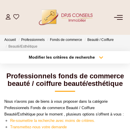
NOS BIENS
Accueil
Professionnels
Fonds de commerce
Beauté / Coiffure
Acheter
Beauté/Esthétique
Louer
Modifier les critères de recherche
Type de transaction
Localisation
Acheter
Localisation
ESTIMER
Professionnels fonds de commerce
Type de bien
Sélectionnez...
Surface min
beauté / coiffure beauté/esthétique
VENDRE
Plus de critères
Budget max
Nous n'avons pas de biens à vous proposer dans la catégorie
GESTION LOCATIVE
Professionnels Fonds de commerce Beauté / Coiffure
Créer une alerte
Beauté/Esthétique pour le moment , plusieurs options s'offrent à vous :
Re-soumettre la recherche avec moins de critères.
Location De Votre Bien
Transmettez-nous votre demande