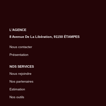
Gestion De Votre Bien
Extranet
SYNDIC
L'AGENCE
8 Avenue De La Libération, 91150 ÉTAMPES
Nos Services Syndic
Extranet
Nous contacter
Présentation
CONSEIL
NOS SERVICES
Nous rejoindre
NOTRE AGENCE
Nos partenaires
Estimation
CONTACT
Nos outils