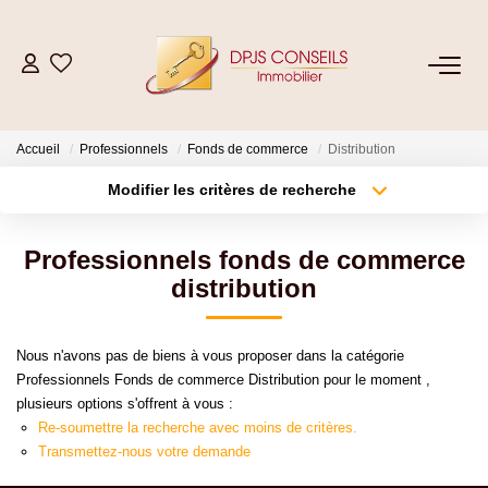
NOS BIENS
Accueil
Professionnels
Fonds de commerce
Distribution
Acheter
Modifier les critères de recherche
Louer
Type de transaction
Localisation
Acheter
Localisation
Professionnels fonds de commerce
Type de bien
ESTIMER
Sélectionnez...
Surface min
distribution
Plus de critères
Budget max
VENDRE
Nous n'avons pas de biens à vous proposer dans la catégorie
Professionnels Fonds de commerce Distribution pour le moment ,
Créer une alerte
plusieurs options s'offrent à vous :
GESTION LOCATIVE
Re-soumettre la recherche avec moins de critères.
Transmettez-nous votre demande
Location De Votre Bien