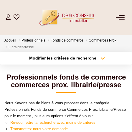
NOS BIENS
Accueil
Professionnels
Fonds de commerce
Commerces Prox.
Acheter
Librairie/Presse
Louer
Modifier les critères de recherche
Type de transaction
Localisation
Acheter
Localisation
ESTIMER
Professionnels fonds de commerce
Type de bien
Sélectionnez...
Surface min
commerces prox. librairie/presse
VENDRE
Plus de critères
Budget max
Nous n'avons pas de biens à vous proposer dans la catégorie
GESTION LOCATIVE
Professionnels Fonds de commerce Commerces Prox. Librairie/Presse
Créer une alerte
pour le moment , plusieurs options s'offrent à vous :
Re-soumettre la recherche avec moins de critères.
Location De Votre Bien
Transmettez-nous votre demande