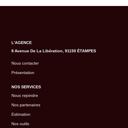
Gestion De Votre Bien
Extranet
SYNDIC
L'AGENCE
Nos Services Syndic
8 Avenue De La Libération, 91150 ÉTAMPES
Extranet
Nous contacter
Présentation
CONSEIL
NOS SERVICES
NOTRE AGENCE
Nous rejoindre
Nos partenaires
CONTACT
Estimation
Nos outils