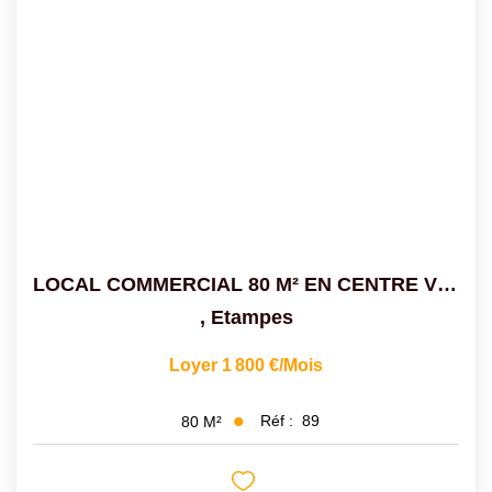
Extranet
SYNDIC
Nos Services Syndic
Extranet
CONSEIL
LOCAL COMMERCIAL 80 M² EN CENTRE VILLE
,
Etampes
NOTRE AGENCE
Loyer 1 800 €/mois
CONTACT
Réf :
89
80
M²