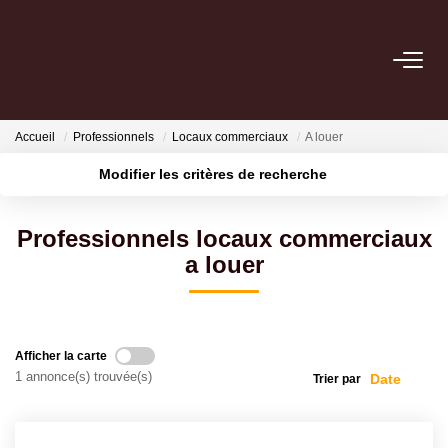
NOS BIENS
Accueil
Professionnels
Locaux commerciaux
A louer
Acheter
Modifier les critères de recherche
Louer
Localisation
Type de transaction
Surface min
Professionnels locaux commerciaux
Type de bien
ESTIMER
a louer
Plus de critères
Budget max
VENDRE
Créer une alerte
Afficher la carte
GESTION LOCATIVE
1 annonce(s) trouvée(s)
Trier par
Location De Votre Bien
Gestion De Votre Bien