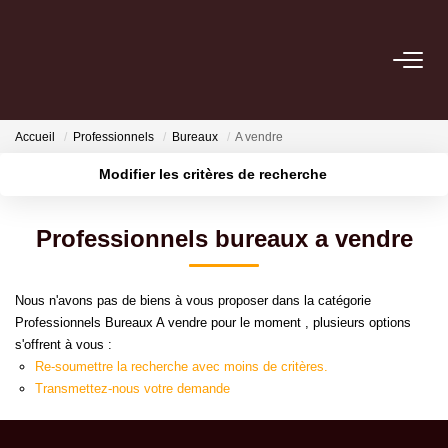
NOS BIENS
Accueil
Professionnels
Bureaux
A vendre
Acheter
Modifier les critères de recherche
Louer
Localisation
Type de transaction
Surface min
Professionnels bureaux a vendre
Type de bien
ESTIMER
Plus de critères
Budget max
Nous n'avons pas de biens à vous proposer dans la catégorie
VENDRE
Créer une alerte
Professionnels Bureaux A vendre pour le moment , plusieurs options
s'offrent à vous :
GESTION LOCATIVE
Re-soumettre la recherche avec moins de critères.
Transmettez-nous votre demande
Location De Votre Bien
Gestion De Votre Bien