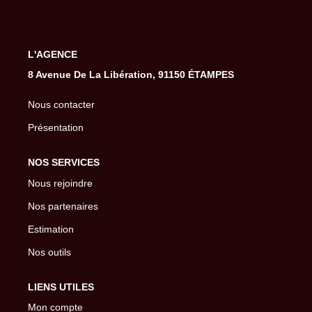
Gestion De Votre Bien
Extranet
L'AGENCE
8 Avenue De La Libération, 91150 ÉTAMPES
SYNDIC
Nous contacter
Nos Services Syndic
Présentation
Extranet
NOS SERVICES
CONSEIL
Nous rejoindre
Nos partenaires
NOTRE AGENCE
Estimation
Nos outils
CONTACT
LIENS UTILES
Mon compte