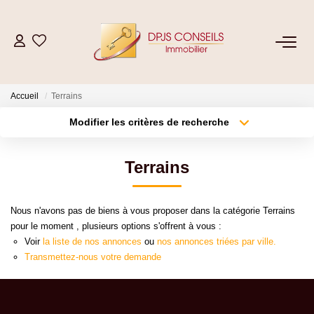
NOS BIENS
Accueil
Terrains
Acheter
Modifier les critères de recherche
Louer
Type de transaction
Localisation
Acheter
Localisation
Terrains
Type de bien
ESTIMER
Sélectionnez...
Surface min
Nous n'avons pas de biens à vous proposer dans la catégorie Terrains
Plus de critères
Budget max
VENDRE
pour le moment , plusieurs options s'offrent à vous :
Voir
la liste de nos annonces
ou
nos annonces triées par ville.
Créer une alerte
Transmettez-nous votre demande
GESTION LOCATIVE
Location De Votre Bien