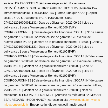
sociale : DPJS CONSEILS | Adresse siège social : 8 avenue de la Libération
- 91150 ÉTAMPES | Siret : 45182914700037 | RCS : Evry | Numero TVA
Intracommunautaire : FR44451829147 | Forme juridique : SAS | Capital
social : 7700 € | Assurance RCP : 105708080 |
Carte T :
CPI91012016000011131 | Date de délivrance : 2022-09-19 | Lieu de
délivrance : 1 cours Monseigneur Roméro 91000 EVRY
COURCOURONNES | Caisse de garantie financière : SOCAF. | N° de caisse
de garantie : SP30320 | Adresse caisse de garantie : 26 avenue de
Suffren,75015 PARIS | Montant de la garantie financière : 110 000 | Carte G :
CPI91012016000011131 | Date de délivrance : 2022-09-19 | Lieu de
délivrance : 1 cours Monseigneur Roméro 91100 EVRY
COURCOURONNES | Caisse de garantie financière : SOCAF | N° de caisse
de garantie : SP30320 | Adresse caisse de garantie : 26 avenue de Suffren,
75015 PARIS | Montant de la garantie financière : 420 000 | Carte S :
CPI91012016000011131 | Date de délivrance : 2022-09-19 | Lieu de
délivrance : 1 cours Monseigneur Roméro 91100 EVRY
COURCOURONNES | Caisse de garantie financière : SOCAF | N° de caisse
de garantie : SP30320 | Adresse caisse de garantie : 26 avenue de Suffren,
75015 PARIS | Montant de la garantie financière : 920 000 | Nom du
médiateur : MIEUX VIVRE ENSEMBLE | Adresse du médiateur : 2 IMPASSE
BEAUREGARD - 54000 NANCY | Adresse du site :
www.mediation-vivons-
mieux-ensemble.fr
|
Entreprise juridiquement et financièrement