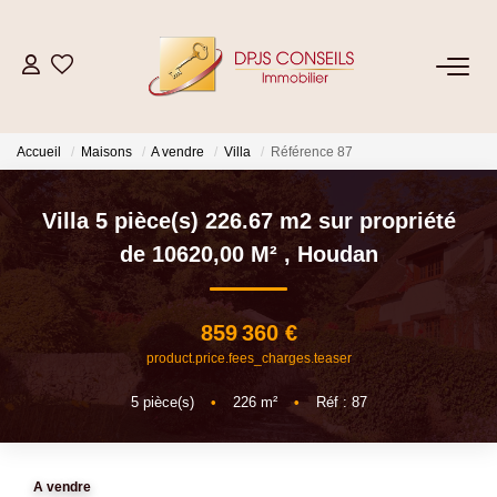
NOS BIENS
Accueil
Maisons
A vendre
Villa
Référence 87
Acheter
Louer
Villa 5 pièce(s) 226.67 m2 sur propriété
de 10620,00 M²
,
Houdan
ESTIMER
859 360 €
VENDRE
product.price.fees_charges.teaser
5
pièce(s)
•
226
m²
•
Réf : 87
GESTION LOCATIVE
Location De Votre Bien
A vendre