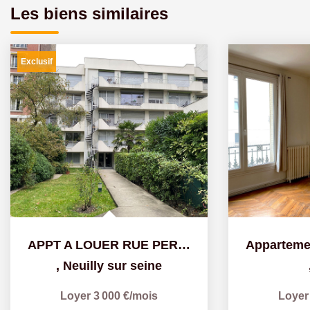
Les biens similaires
Exclusif
APPT A LOUER RUE PERRONET 4P. 78.3 M² - 3ème étage
,
Neuilly sur seine
Loyer 3 000 €/mois
Loyer