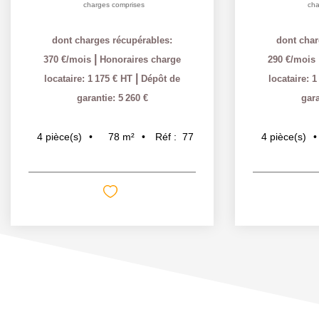
charges comprises
cha
dont charges récupérables:
dont char
|
370 €/mois
Honoraires charge
290 €/mois
|
locataire: 1 175 € HT
Dépôt de
locataire: 
garantie: 5 260 €
gara
78
m²
Réf :
77
4
pièce(s)
4
pièce(s)