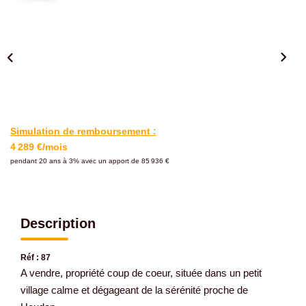
Gestion De Votre Bien
Extranet
SYNDIC
Nos Services Syndic
Simulation de remboursement :
Extranet
4 289 €/mois
pendant 20 ans à 3% avec un apport de 85 936 €
CONSEIL
NOTRE AGENCE
Description
Réf : 87
CONTACT
A vendre, propriété coup de coeur, située dans un petit
village calme et dégageant de la sérénité proche de