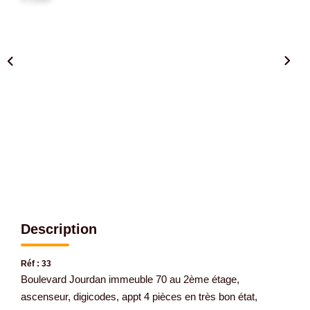
Gestion De Votre Bien
Extranet
SYNDIC
Nos Services Syndic
Extranet
CONSEIL
NOTRE AGENCE
Description
Réf : 33
CONTACT
Boulevard Jourdan immeuble 70 au 2ème étage,
ascenseur, digicodes, appt 4 pièces en très bon état,