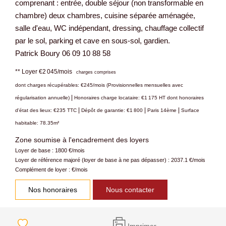
comprenant : entrée, double séjour (non transformable en
chambre) deux chambres, cuisine séparée aménagée,
salle d'eau, WC indépendant, dressing, chauffage collectif
par le sol, parking et cave en sous-sol, gardien.
Patrick Boury 06 09 10 88 58
**
Loyer €2 045/mois
charges comprises
dont charges récupérables: €245/mois (Provisionnelles mensuelles avec
|
régularisation annuelle)
Honoraires charge locataire: €1 175 HT
dont honoraires
|
|
|
d'état des lieux: €235 TTC
Dépôt de garantie: €1 800
Paris 14ème
Surface
habitable: 78.35m²
Zone soumise à l'encadrement des loyers
Loyer de base :
1800
€/mois
Loyer de référence majoré (loyer de base à ne pas dépasser) :
2037.1
€/mois
Complément de loyer :
€/mois
Nos honoraires
Nous contacter