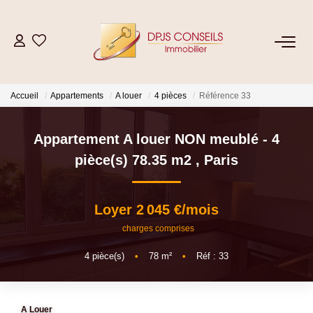
NOS BIENS
Accueil
Appartements
A louer
4 pièces
Référence 33
Acheter
Louer
Appartement A louer NON meublé - 4
pièce(s) 78.35 m2
,
Paris
ESTIMER
Loyer 2 045 €/mois
VENDRE
charges comprises
4
pièce(s)
•
78
m²
•
Réf : 33
GESTION LOCATIVE
Location De Votre Bien
A Louer