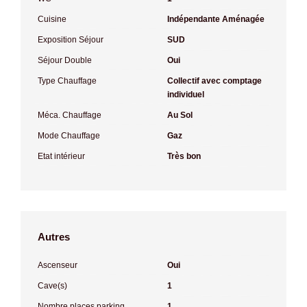
Cuisine
Indépendante Aménagée
Exposition Séjour
SUD
Séjour Double
Oui
Type Chauffage
Collectif avec comptage
individuel
Méca. Chauffage
Au Sol
Mode Chauffage
Gaz
Etat intérieur
Très bon
Autres
Ascenseur
Oui
Cave(s)
1
Nombre places parking
1