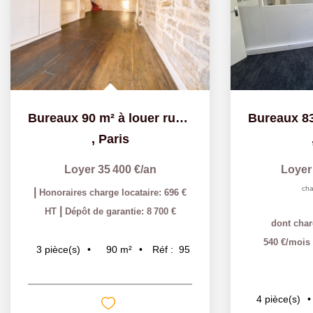
Bureaux 90 m² à louer rue du fbg Poissonnière
,
Paris
Loyer 35 400 €/an
Loyer
cha
|
Honoraires charge locataire: 696 €
|
HT
Dépôt de garantie: 8 700 €
dont char
540 €/mois
90
m²
Réf :
95
3
pièce(s)
4
pièce(s)