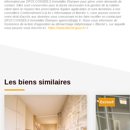
informatisé par DPJS CONSEILS Immobilier Étampes pour gérer votre demande de
contact. Elles sont conservées pour la durée nécessaire à la gestion de la relation
client dans le respect des prescriptions légales applicables et sont destinées à nos
conseillers Conformément à la loi « informatique et libertés », vous pouvez exercer
votre droit d'accès aux données vous concernant et les faire rectifier en contactant
DPJS CONSEILS Immobilier Étampes agence@dpjs.fr. Nous vous informons de
l'existence de la liste d'opposition au démarchage téléphonique « Bloctel », sur laquelle
vous pouvez vous inscrire ici :
https://www.bloctel.gouv.fr/
»
Les biens similaires
Exclusif