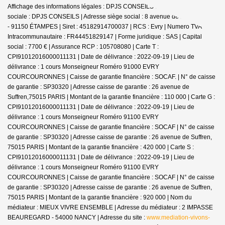
Affichage des informations légales : DPJS CONSEILS Immobilier | Raison
sociale : DPJS CONSEILS | Adresse siège social : 8 avenue de la Libération
- 91150 ÉTAMPES | Siret : 45182914700037 | RCS : Evry | Numero TVA
Intracommunautaire : FR44451829147 | Forme juridique : SAS | Capital
social : 7700 € | Assurance RCP : 105708080 |
Carte T :
CPI91012016000011131 | Date de délivrance : 2022-09-19 | Lieu de
délivrance : 1 cours Monseigneur Roméro 91000 EVRY
COURCOURONNES | Caisse de garantie financière : SOCAF. | N° de caisse
de garantie : SP30320 | Adresse caisse de garantie : 26 avenue de
Suffren,75015 PARIS | Montant de la garantie financière : 110 000 | Carte G :
CPI91012016000011131 | Date de délivrance : 2022-09-19 | Lieu de
délivrance : 1 cours Monseigneur Roméro 91100 EVRY
COURCOURONNES | Caisse de garantie financière : SOCAF | N° de caisse
de garantie : SP30320 | Adresse caisse de garantie : 26 avenue de Suffren,
75015 PARIS | Montant de la garantie financière : 420 000 | Carte S :
CPI91012016000011131 | Date de délivrance : 2022-09-19 | Lieu de
délivrance : 1 cours Monseigneur Roméro 91100 EVRY
COURCOURONNES | Caisse de garantie financière : SOCAF | N° de caisse
de garantie : SP30320 | Adresse caisse de garantie : 26 avenue de Suffren,
75015 PARIS | Montant de la garantie financière : 920 000 | Nom du
médiateur : MIEUX VIVRE ENSEMBLE | Adresse du médiateur : 2 IMPASSE
BEAUREGARD - 54000 NANCY | Adresse du site :
www.mediation-vivons-