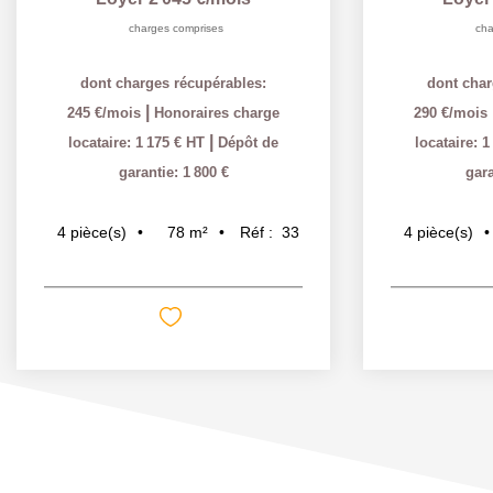
charges comprises
cha
dont charges récupérables:
dont char
|
245 €/mois
Honoraires charge
290 €/mois
|
locataire: 1 175 € HT
Dépôt de
locataire: 
garantie: 1 800 €
gara
78
m²
Réf :
33
4
pièce(s)
4
pièce(s)