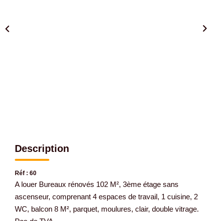
Gestion De Votre Bien
Extranet
SYNDIC
Nos Services Syndic
Extranet
CONSEIL
Description
NOTRE AGENCE
Réf : 60
A louer Bureaux rénovés 102 M², 3ème étage sans
CONTACT
ascenseur, comprenant 4 espaces de travail, 1 cuisine, 2
WC, balcon 8 M², parquet, moulures, clair, double vitrage.