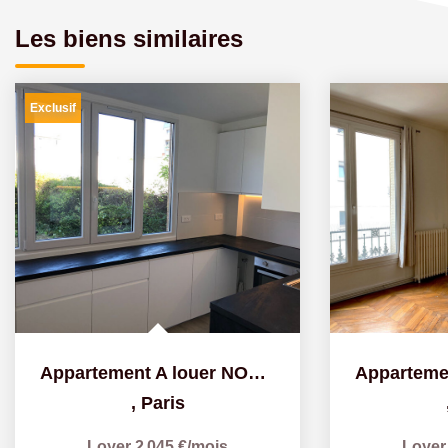
Les biens similaires
Exclusif
Appartement A louer NON meublé - 4 pièce(s) 78.35 m2
,
Paris
Loyer 2 045 €/mois
Loyer