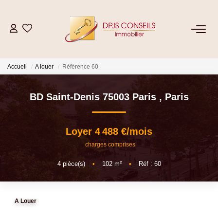
NOS BIENS
Accueil
A louer
Référence 60
Acheter
Louer
BD Saint-Denis 75003 Paris
,
Paris
ESTIMER
Loyer 4 488 €/mois
charges comprises
VENDRE
4
pièce(s)
•
102
m²
•
Réf : 60
GESTION LOCATIVE
A Louer
Location De Votre Bien