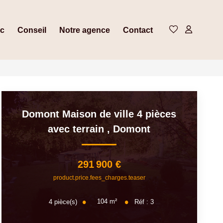
ic
Conseil
Notre agence
Contact
Domont Maison de ville 4 pièces
avec terrain
,
Domont
291 900 €
product.price.fees_charges.teaser
104
m²
4
pièce(s)
Réf :
3