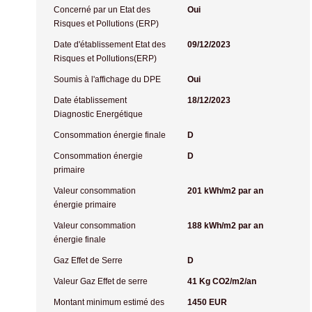
Concerné par un Etat des
Oui
Risques et Pollutions (ERP)
Date d'établissement Etat des
09/12/2023
Risques et Pollutions(ERP)
Soumis à l'affichage du DPE
Oui
Date établissement
18/12/2023
Diagnostic Energétique
Consommation énergie finale
D
Consommation énergie
D
primaire
Valeur consommation
201 kWh/m2 par an
énergie primaire
Valeur consommation
188 kWh/m2 par an
énergie finale
Gaz Effet de Serre
D
Valeur Gaz Effet de serre
41 Kg CO2/m2/an
Montant minimum estimé des
1450 EUR