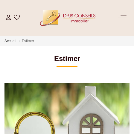
NOS BIENS
Accueil
Estimer
Acheter
Louer
Estimer
ESTIMER
VENDRE
GESTION LOCATIVE
Location De Votre Bien