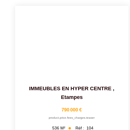
IMMEUBLES EN HYPER CENTRE
,
Etampes
790 000 €
product.price.fees_charges.teaser
Réf :
104
536
M²