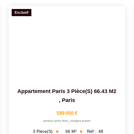
Exclusif
Appartement Paris 3 Pièce(s) 66.43 M2
,
Paris
599 000 €
product.price.fees_charges.teaser
66
M²
Réf :
48
3
Pièce(s)