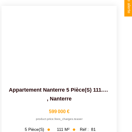
Appartement Nanterre 5 Pièce(s) 111.39 M2 Avec Jardin...
,
Nanterre
599 000 €
product.price.fees_charges.teaser
111
M²
Réf :
81
5
Pièce(s)